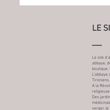
LE S
Le site d
abbaye, d
boutique,
L’abbaye a
Tironiens.
A la Révol
religieuse
Des jardin
médicinale
verger, le 