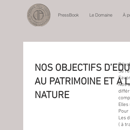
PressBook
Le Domaine
À p
Dével
NOS OBJECTIFS D’ED
Se re
Favor
AU PATRIMOINE ET A 
Nos a
diffé
NATURE
compé
Elles
Pour 
Les d
( à t