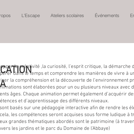
ropos
L'Escape
Ateliers scolaires
Événements
E
opper la créativité ,la curiosité, l’esprit critique, la démarche 
UCATION
pérer dans le temps et comprendre les manières de vivre à u
iser la compréhension et la découverte de l’environnement pro
LA
nimations sont élaborées pour un ou plusieurs niveaux avec 
rents âges. Chaque animation permet également d’acquérir 
tences et d’apprentissage des différents niveaux.
 sont basés sur une pédagogie interactive afin de rendre les é
cela, les compétences seront acquises sous forme ludique à tr
eux grandes thématiques abordés sont le patrimoine (à travers 
ravers les jardins et le parc du Domaine de l’Abbaye)