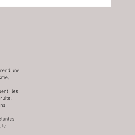
prend une
isme,
ent : les
ruite.
ons
plantes
 le