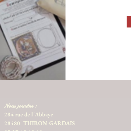
Nous joindre :
284 rue de l'Abbaye
28480 THIRON-GARDAIS