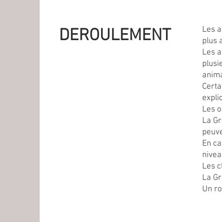
Les a
DEROULEMENT
plus 
Les a
plusi
anima
Certa
expli
Les o
La Gr
peuve
En ca
nivea
Les c
La Gr
Un ro