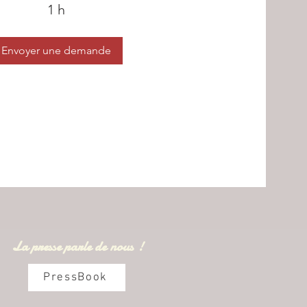
1 h
Envoyer une demande
La presse parle de nous !
PressBook