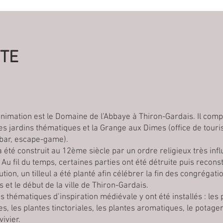
ITE
’animation est le Domaine de l’Abbaye à Thiron-Gardais. Il com
es jardins thématiques et la Grange aux Dimes (office de tour
 bar, escape-game).
 été construit au 12ème siècle par un ordre religieux très influ
 Au fil du temps, certaines parties ont été détruite puis reconst
ution, un tilleul a été planté afin célébrer la fin des congrégati
s et le début de la ville de Thiron-Gardais.
s thématiques d’inspiration médiévale y ont été installés : les 
s, les plantes tinctoriales, les plantes aromatiques, le potager,
vivier.