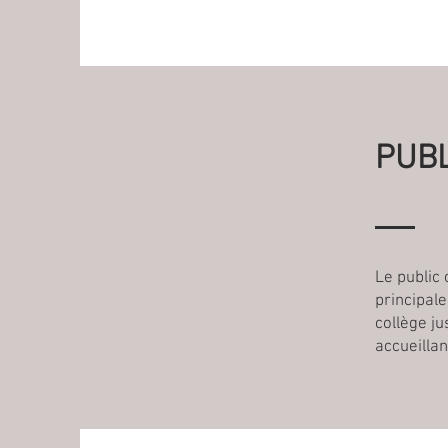
PUBL
Le public
principale
collège ju
accueillan