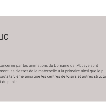
IC
 concerné par les animations du Domaine de l’Abbaye sont
ment les classes de la maternelle à la primaire ainsi que le pu
squ’à la 5ième ainsi que les centres de loisirs et autres struct
t du public.