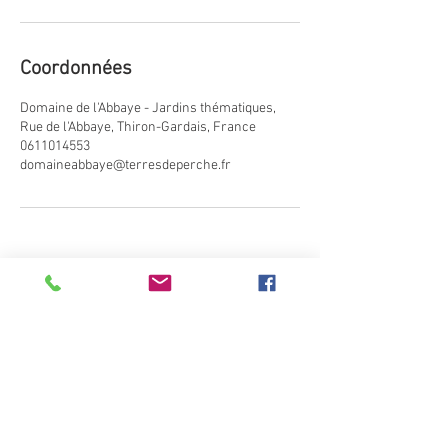
Coordonnées
Domaine de l'Abbaye - Jardins thématiques,
Rue de l'Abbaye, Thiron-Gardais, France
0611014553
domaineabbaye@terresdeperche.fr
Retrouvez nous :
Nous joindre :
284 rue de l'Abbaye
28480 THIRON-GARDAIS