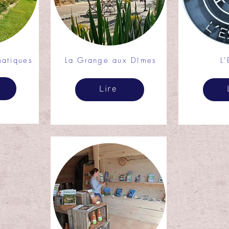
matiques
La Grange aux Dîmes
L
Lire