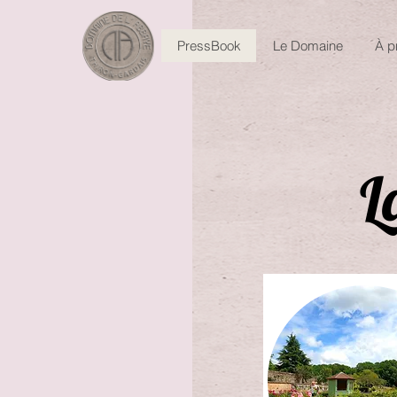
PressBook
Le Domaine
À p
L